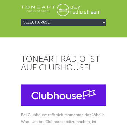
TONEART RADIO IST
AUF CLUBHOUSE!
Bei Clubhouse trifft sich momentan das Who is
Who. Um bei Clubhouse mitzumachen, ist