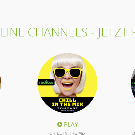
INE CHANNELS - JETZT
PLAY
CHILL IN THE Mix
D