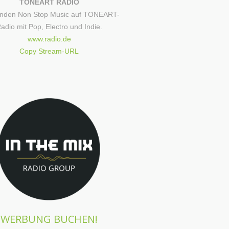
TONEART RADIO
unden Non Stop Music auf TONEART-
adio mit Pop, Electro und Indie.
www.radio.de
Copy Stream-URL
WERBUNG BUCHEN!