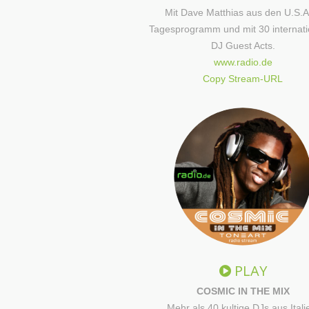
Mit Dave Matthias aus den U.S.A
Tagesprogramm und mit 30 internati
DJ Guest Acts.
www.radio.de
Copy Stream-URL
PLAY
COSMIC IN THE MIX
Mehr als 40 kultige DJs aus Itali