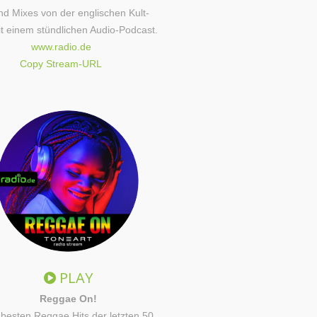
nd Mixes von der englischen Kult-
t einem stündlichen Audio-Podcast.
www.radio.de
Copy Stream-URL
PLAY
Reggae On!
 besten Reggae Hits der letzten 50