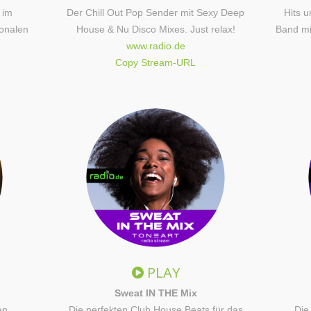
 im
Der Chill Out Pop Sender mit Sexy Deep
Hits u
onalen
House & Nu Disco Mixes. Just relax!
Band mi
www.radio.de
Copy Stream-URL
PLAY
Sweat IN THE Mix
en,
Die perfekten Club House Beats für das
Die