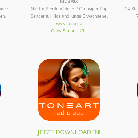
KIDSMIX
ance
Nur für Pferdemädchen! Grooviger Pop
24 St
ern.
Sender für Kids und junge Erwachsene.
R
www.radio.de
Copy Stream-URL
JETZT DOWNLOADEN!