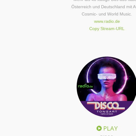
Österreich und Deutschland mit A
Cosmic- und World Music.
www.radio.de
Copy Stream-URL
PLAY